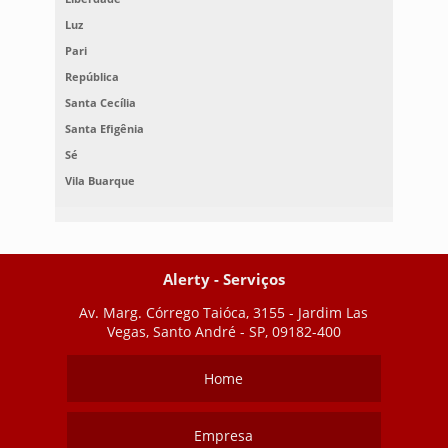
Luz
Pari
República
Santa Cecília
Santa Efigênia
Sé
Vila Buarque
Alerty - Serviços
Av. Marg. Córrego Taióca, 3155 - Jardim Las
Vegas, Santo André - SP, 09182-400
Home
Empresa