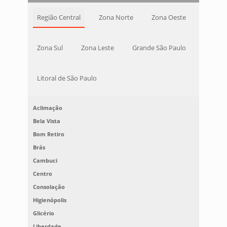
Região Central
Zona Norte
Zona Oeste
Zona Sul
Zona Leste
Grande São Paulo
Litoral de São Paulo
Aclimação
Bela Vista
Bom Retiro
Brás
Cambuci
Centro
Consolação
Higienópolis
Glicério
Liberdade